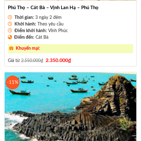
Phú Thọ – Cát Bà – Vịnh Lan Hạ – Phú Thọ
Thời gian:
3 ngày 2 đêm
Khởi hành:
Theo yêu cầu
Điểm khởi hành:
Vĩnh Phúc
Điểm đến:
Cát Bà
Khuyến mại:
Giá
Giá
2.350.000
₫
Giá từ
2.550.000
₫
gốc
hiện
là:
tại
2.550.000₫.
là:
2.350.000₫.
-11%