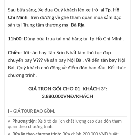
Sau bữa sáng, Xe đưa Quý khách lên xe trở lại
Tp. Hồ
Chí Minh
. Trên đường về ghé tham quan mua sắm đặc
sản tại Trung tâm thương mại
Bà Rịa.
11h00:
Dùng bữa trưa tại nhà hàng tại tp Hồ Chí Minh.
Chiều:
Tới sân bay Tân Sơn Nhất làm thủ tục đáp
chuyến bay
V???
về sân bay Nội Bài. Về đến sân bay Nội
Bài, Quý khách chủ động về điểm đón ban đầu. Kết thúc
chương trình.
GIÁ TRỌN GÓI CHO 01 KHÁCH 3*:
3.880.000VNĐ/KHÁCH
I – GIÁ TOUR BAO GỒM.
v
Phương tiện:
Xe ô tô du lịch chất lượng cao đưa đón tham
quan theo chương trình.
v
Bữa ăn theo chương trình:
Bữa chính 200.000 VNĐ/suất;