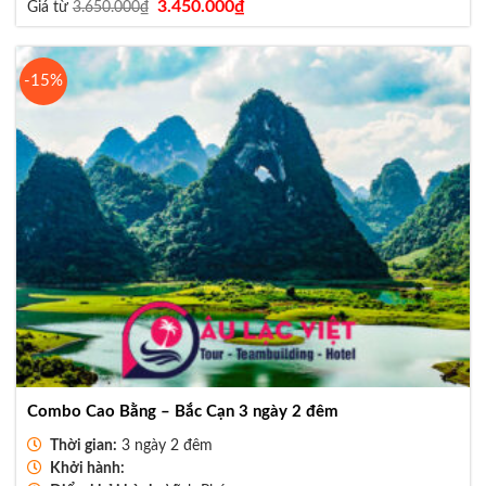
Giá
Giá
3.450.000
₫
Giá từ
3.650.000
₫
gốc
hiện
là:
tại
3.650.000₫.
là:
3.450.000₫.
-15%
Combo Cao Bằng – Bắc Cạn 3 ngày 2 đêm
Thời gian:
3 ngày 2 đêm
Khởi hành: