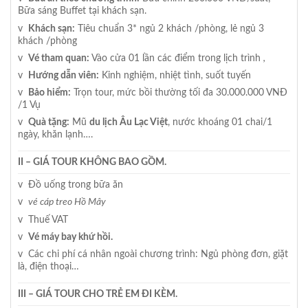
Bữa sáng Buffet tại khách sạn.
v
Khách sạn:
Tiêu chuẩn 3* ngủ 2 khách /phòng, lẻ ngủ 3
khách /phòng
v
Vé tham quan:
Vào cửa 01 lần các điểm trong lịch trình
,
v
Hướng dẫn viên:
Kinh nghiệm, nhiệt tình, suốt tuyến
v
Bảo hiểm:
Trọn tour, mức bồi thường tối đa 30.000.000 VNĐ
/1 Vụ
v
Quà tặng:
Mũ
du lịch Âu Lạc Việt
, nước khoáng 01 chai/1
ngày, khăn lạnh….
II – GIÁ TOUR KHÔNG BAO GỒM.
v Đồ uống trong bữa ăn
v
vé cáp treo Hồ Mây
v Thuế VAT
v
Vé máy bay khứ hồi.
v Các chi phí cá nhân ngoài chương trình: Ngủ phòng đơn, giặt
là, điện thoại…
III – GIÁ TOUR CHO TRẺ EM ĐI KÈM.