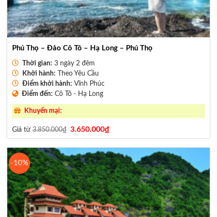
Phú Thọ – Đảo Cô Tô – Hạ Long – Phú Thọ
Thời gian:
3 ngày 2 đêm
Khởi hành:
Theo Yêu Cầu
Điểm khởi hành:
Vĩnh Phúc
Điểm đến:
Cô Tô - Hạ Long
Khuyến mại:
Giá
Giá
3.650.000
₫
Giá từ
3.850.000
₫
gốc
hiện
là:
tại
3.850.000₫.
là:
3.650.000₫.
-10%