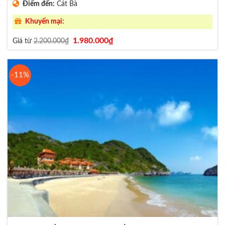
Điểm đến:
Cát Bà
Khuyến mại:
Giá
Giá
1.980.000
₫
Giá từ
2.200.000
₫
gốc
hiện
là:
tại
2.200.000₫.
là:
1.980.000₫.
-11%