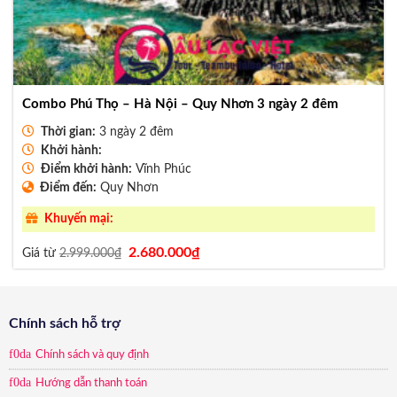
Combo Phú Thọ – Hà Nội – Quy Nhơn 3 ngày 2 đêm
Thời gian:
3 ngày 2 đêm
Khởi hành:
Điểm khởi hành:
Vĩnh Phúc
Điểm đến:
Quy Nhơn
Khuyến mại:
Giá
Giá
2.680.000
₫
Giá từ
2.999.000
₫
gốc
hiện
là:
tại
2.999.000₫.
là:
2.680.000₫.
Chính sách hỗ trợ
Chính sách và quy định
Hướng dẫn thanh toán