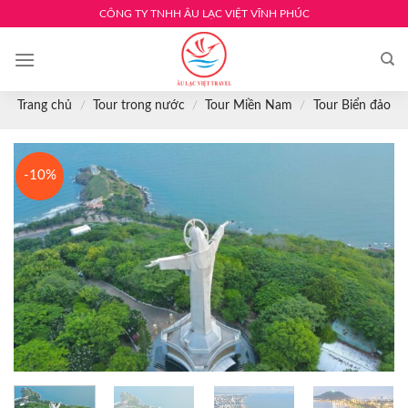
Skip
CÔNG TY TNHH ÂU LẠC VIỆT VĨNH PHÚC
to
content
Trang chủ
/
Tour trong nước
/
Tour Miền Nam
/
Tour Biển đảo
-10%