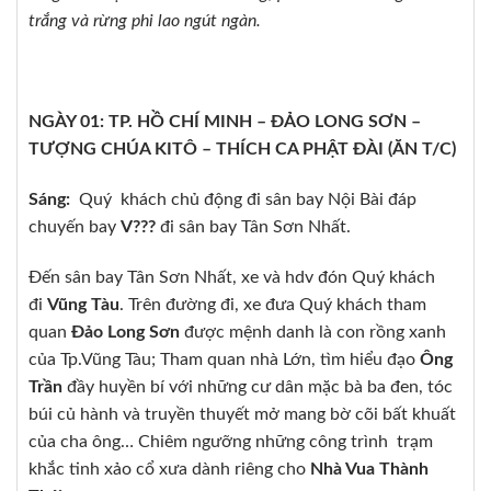
trắng và rừng phi lao ngút ngàn.
NGÀY 01: TP. HỒ CHÍ MINH – ĐẢO LONG SƠN –
TƯỢNG CHÚA KITÔ – THÍCH CA PHẬT ĐÀI (ĂN T/C)
Sáng:
Quý khách chủ động đi sân bay Nội Bài đáp
chuyến bay
V???
đi sân bay Tân Sơn Nhất.
Đến sân bay Tân Sơn Nhất, xe và hdv đón Quý khách
đi
Vũng Tàu
. Trên đường đi, xe đưa Quý khách tham
quan
Đảo Long Sơn
được mệnh danh là con rồng xanh
của Tp.Vũng Tàu; Tham quan nhà Lớn, tìm hiểu đạo
Ông
Trần
đầy huyền bí với những cư dân mặc bà ba đen, tóc
búi củ hành và truyền thuyết mở mang bờ cõi bất khuất
của cha ông… Chiêm ngưỡng những công trình trạm
khắc tinh xảo cổ xưa dành riêng cho
Nhà Vua Thành