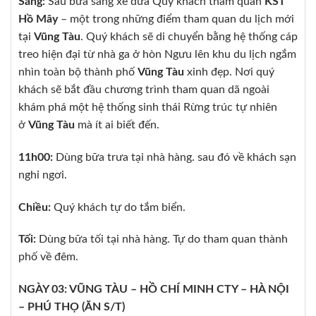
Sáng:
Sau bữa sáng xe đưa Quý khách tham quan
KST
Hồ Mây
– một trong những điểm tham quan du lịch mới
tại
Vũng Tàu
. Quý khách sẽ di chuyển bằng hệ thống cáp
treo hiện đại từ nhà ga ở hòn Ngưu lên khu du lịch ngắm
nhìn toàn bộ thành phố
Vũng Tàu
xinh đẹp. Nơi quý
khách sẽ bắt đầu chương trình tham quan dã ngoài
khám phá một hệ thống sinh thái Rừng trúc tự nhiên
ở
Vũng Tàu
mà ít ai biết đến.
11h00:
Dùng bữa trưa tại nhà hàng. sau đó về khách sạn
nghỉ ngơi.
Chiều:
Quý khách tự do tắm biển.
Tối:
Dùng bữa tối tại nhà hàng. Tự do tham quan thành
phố về đêm.
NGÀY 03: VŨNG TÀU – HỒ CHÍ MINH CTY – HÀ NỘI
– PHÚ THỌ (ĂN S/T)