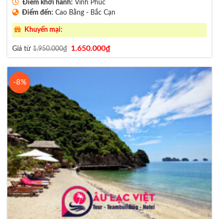
Điểm khởi hành:
Vĩnh Phúc
Điểm đến:
Cao Bằng - Bắc Cạn
Khuyến mại:
Giá
Giá
1.650.000
₫
Giá từ
1.950.000
₫
gốc
hiện
là:
tại
1.950.000₫.
là:
1.650.000₫.
-8%