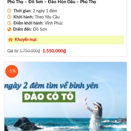
Phú Thọ – Đồ Sơn – Đảo Hòn Dấu – Phú Thọ
Thời gian:
2 ngày 1 đêm
Khởi hành:
Theo Yêu Cầu
Điểm khởi hành:
Vĩnh Phúc
Điểm đến:
Đồ Sơn
Khuyến mại:
Giá
Giá
1.550.000
₫
Giá từ
1.750.000
₫
gốc
hiện
là:
tại
1.750.000₫.
là:
1.550.000₫.
-5%