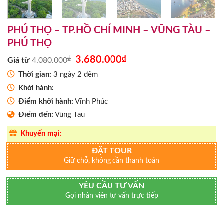
PHÚ THỌ – TP.HỒ CHÍ MINH – VŨNG TÀU –
PHÚ THỌ
Giá
Giá
₫
3.680.000
₫
Giá từ
4.080.000
gốc
hiện
là:
tại
Thời gian:
3 ngày 2 đêm
4.080.000₫.
là:
Khởi hành:
3.680.000₫.
Điểm khởi hành:
Vĩnh Phúc
Điểm đến:
Vũng Tàu
Khuyến mại:
ĐẶT TOUR
Giữ chỗ, không cần thanh toán
YÊU CẦU TƯ VẤN
Gọi nhân viên tư vấn trực tiếp