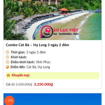
Combo Cát Bà – Hạ Long 3 ngày 2 đêm
Thời gian:
3 ngày 2 đêm
Khởi hành:
Điểm khởi hành:
Vĩnh Phúc
Điểm đến:
Cát Bà, Hạ Long
Khuyến mại:
Giá
Giá
2.250.000
₫
Giá từ
2.500.000
₫
gốc
hiện
là:
tại
2.500.000₫.
là:
2.250.000₫.
-5%