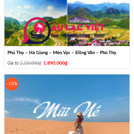
Phú Thọ – Hà Giang – Mèo Vạc – Đồng Văn – Phú Thọ
Giá
Giá
1.890.000
₫
Giá từ
2.250.000
₫
gốc
hiện
là:
tại
2.250.000₫.
là:
1.890.000₫.
-10%