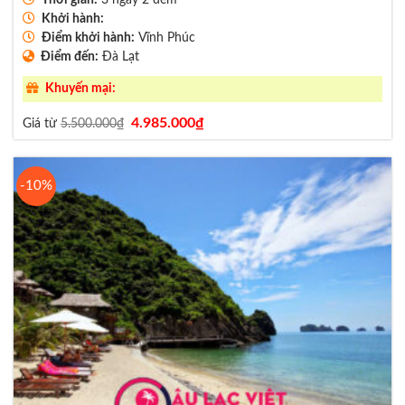
Thời gian:
3 ngày 2 đêm
Khởi hành:
Điểm khởi hành:
Vĩnh Phúc
Điểm đến:
Đà Lạt
Khuyến mại:
Giá
Giá
4.985.000
₫
Giá từ
5.500.000
₫
gốc
hiện
là:
tại
5.500.000₫.
là:
4.985.000₫.
-10%