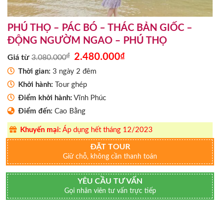
PHÚ THỌ – PÁC BÓ – THÁC BẢN GIỐC –
ĐỘNG NGƯỜM NGAO – PHÚ THỌ
Giá
Giá
₫
2.480.000
₫
Giá từ
3.080.000
gốc
hiện
là:
tại
Thời gian:
3 ngày 2 đêm
3.080.000₫.
là:
Khởi hành:
Tour ghép
2.480.000₫.
Điểm khởi hành:
Vĩnh Phúc
Điểm đến:
Cao Bằng
Khuyến mại:
Áp dụng hết tháng 12/2023
ĐẶT TOUR
Giữ chỗ, không cần thanh toán
YÊU CẦU TƯ VẤN
Gọi nhân viên tư vấn trực tiếp