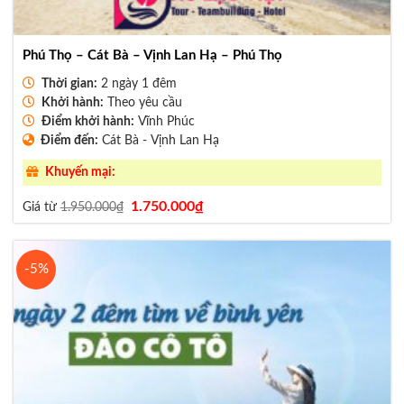
Phú Thọ – Cát Bà – Vịnh Lan Hạ – Phú Thọ
Thời gian:
2 ngày 1 đêm
Khởi hành:
Theo yêu cầu
Điểm khởi hành:
Vĩnh Phúc
Điểm đến:
Cát Bà - Vịnh Lan Hạ
Khuyến mại:
Giá
Giá
1.750.000
₫
Giá từ
1.950.000
₫
gốc
hiện
là:
tại
1.950.000₫.
là:
1.750.000₫.
-5%