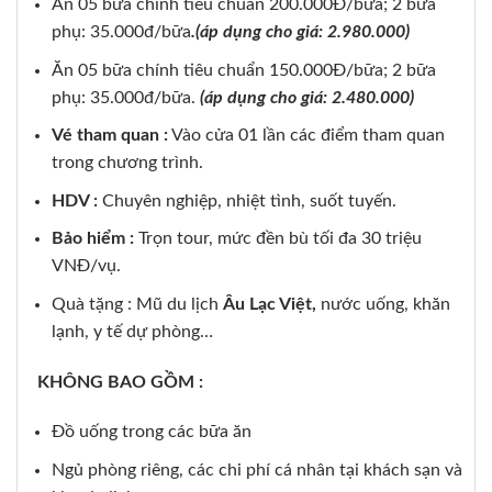
Ăn 05 bữa chính tiêu chuẩn 200.000Đ/bữa; 2 bữa
phụ: 35.000đ/bữa
.(áp dụng cho giá: 2.980.000)
Ăn 05 bữa chính tiêu chuẩn 150.000Đ/bữa; 2 bữa
phụ: 35.000đ/bữa.
(áp dụng cho giá: 2.480.000)
Vé tham quan :
Vào cửa 01 lần các điểm tham quan
trong chương trình.
HDV :
Chuyên nghiệp, nhiệt tình, suốt tuyến.
Bảo hiểm :
Trọn tour, mức đền bù tối đa 30 triệu
VNĐ/vụ.
Quà tặng : Mũ du lịch
Âu Lạc Việt,
nước uống, khăn
lạnh, y tế dự phòng…
KHÔNG BAO GỒM :
Đồ uống trong các bữa ăn
Ngủ phòng riêng, các chi phí cá nhân tại khách sạn và