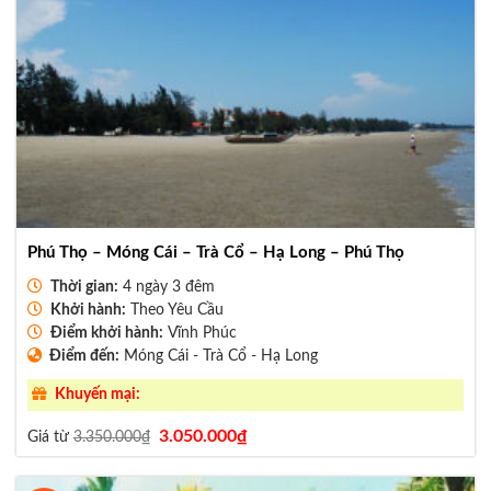
Phú Thọ – Móng Cái – Trà Cổ – Hạ Long – Phú Thọ
Thời gian:
4 ngày 3 đêm
Khởi hành:
Theo Yêu Cầu
Điểm khởi hành:
Vĩnh Phúc
Điểm đến:
Móng Cái - Trà Cổ - Hạ Long
Khuyến mại:
Giá
Giá
3.050.000
₫
Giá từ
3.350.000
₫
gốc
hiện
là:
tại
3.350.000₫.
là:
3.050.000₫.