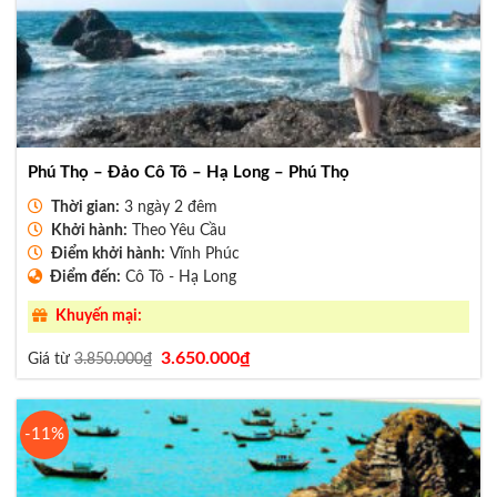
Phú Thọ – Đảo Cô Tô – Hạ Long – Phú Thọ
Thời gian:
3 ngày 2 đêm
Khởi hành:
Theo Yêu Cầu
Điểm khởi hành:
Vĩnh Phúc
Điểm đến:
Cô Tô - Hạ Long
Khuyến mại:
Giá
Giá
3.650.000
₫
Giá từ
3.850.000
₫
gốc
hiện
là:
tại
3.850.000₫.
là:
3.650.000₫.
-11%