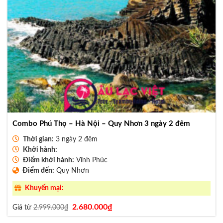
Combo Phú Thọ – Hà Nội – Quy Nhơn 3 ngày 2 đêm
Thời gian:
3 ngày 2 đêm
Khởi hành:
Điểm khởi hành:
Vĩnh Phúc
Điểm đến:
Quy Nhơn
Khuyến mại:
Giá
Giá
2.680.000
₫
Giá từ
2.999.000
₫
gốc
hiện
là:
tại