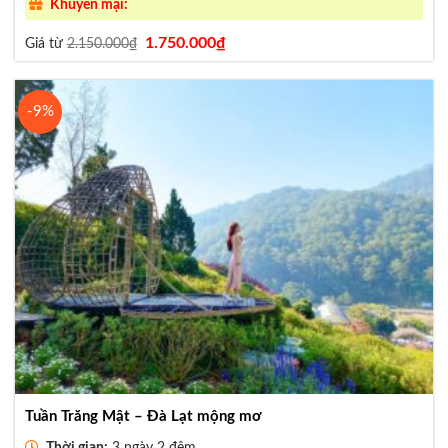
Khuyến mại:
Giá
Giá
1.750.000
₫
Giá từ
2.150.000
₫
gốc
hiện
là:
tại
2.150.000₫.
là:
1.750.000₫.
-9%
Tuần Trăng Mật – Đà Lạt mộng mơ