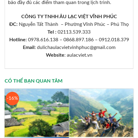
bảo đầy đủ các điểm tham quan trong lịch trình.
CÔNG TY TNHH ÂU LẠC VIỆT VĨNH PHÚC
ĐC:
Nguyễn Tất Thành – Phường Vĩnh Phúc – Phú Thọ
Tel :
02113.539.333
Hotline:
0978.616.138 – 0868.897.186 – 0912.018.379
Email:
dulichaulacvietvinhphuc@gmail.com
Website
: aulacviet.vn
CÓ THỂ BẠN QUAN TÂM
-16%