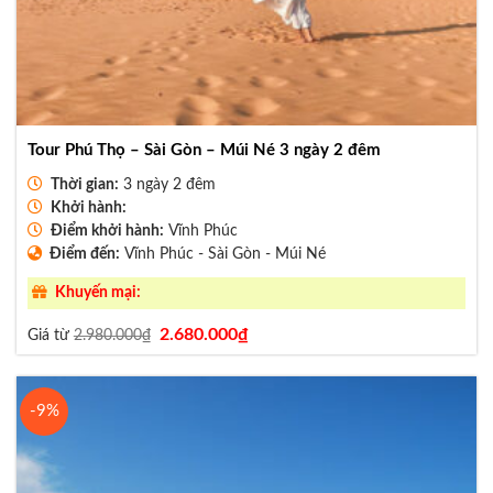
Tour Phú Thọ – Sài Gòn – Múi Né 3 ngày 2 đêm
Thời gian:
3 ngày 2 đêm
Khởi hành:
Điểm khởi hành:
Vĩnh Phúc
Điểm đến:
Vĩnh Phúc - Sài Gòn - Múi Né
Khuyến mại:
Giá
Giá
2.680.000
₫
Giá từ
2.980.000
₫
gốc
hiện
là:
tại
2.980.000₫.
là:
2.680.000₫.
-9%