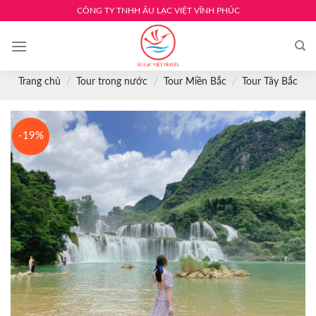
Skip
CÔNG TY TNHH ÂU LẠC VIỆT VĨNH PHÚC
to
content
Trang chủ
/
Tour trong nước
/
Tour Miền Bắc
/
Tour Tây Bắc
-19%