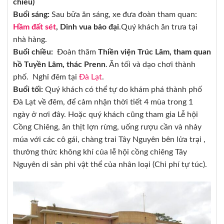
chiều)
Buổi sáng:
Sau bữa ăn sáng, xe đưa đoàn tham quan:
Hầm đất sét
,
Dinh vu
a bảo đại
.Quý khách ăn trưa tại
nhà hàng.
Buổi chiều:
Đoàn thăm
Thiền viện Trúc Lâm, tham quan
hồ Tuyền Lâm, thác Prenn
. Ăn tối và dạo chơi thành
phố. Nghỉ đêm tại
Đà Lạt
.
Buổi tối:
Quý khách có thể tự do khám phá thành phố
Đà Lạt về đêm, để cảm nhận thời tiết 4 mùa trong 1
ngày ở nơi đây. Hoặc quý khách cũng tham gia Lễ hội
Cồng Chiêng, ăn thịt lợn rừng, uống rượu cần và nhảy
múa với các cô gái, chàng trai Tây Nguyên bên lửa trại ,
thưởng thức không khí của lễ hội cồng chiêng Tây
Nguyên di sản phi vật thể của nhân loại (Chi phí tự túc).