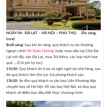
NGÀY 04: ĐÀ LẠT – HÀ NỘI – PHÚ THỌ (Ăn sáng,
trưa)
Buổi sáng:
Sau khi ăn sáng, quý khách tự do thưởng
ngoạn cảnh
Hồ Xuân Hương
, hoặc mua sắm tại Chợ Đà
Lạt với đặc sản Đà Lạt, mua Trà Atiso, các loại mứt hoa
quả ….(Chi phí tự túc).
11h30:
Quý khách ăn trưa và nghỉ ngơi tại nhà hàng, sau
đó quý khách làm thủ tục trả phòng khách sạn.
13h30:
Xe đón quý khách ra sân bay Liên Khương đáp
chuyến bay về Hà Nội. Về sân bay Nội Bài, xe đưa quý
khách về điểm ban đầu.Kết thúc chương trình.