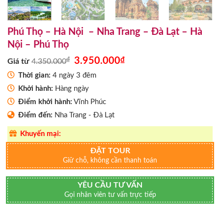
Phú Thọ – Hà Nội – Nha Trang – Đà Lạt – Hà
Nội – Phú Thọ
Giá
Giá
₫
3.950.000
₫
Giá từ
4.350.000
gốc
hiện
là:
tại
Thời gian:
4 ngày 3 đêm
4.350.000₫.
là:
Khởi hành:
Hàng ngày
3.950.000₫.
Điểm khởi hành:
Vĩnh Phúc
Điểm đến:
Nha Trang - Đà Lạt
Khuyến mại:
ĐẶT TOUR
Giữ chỗ, không cần thanh toán
YÊU CẦU TƯ VẤN
Gọi nhân viên tư vấn trực tiếp