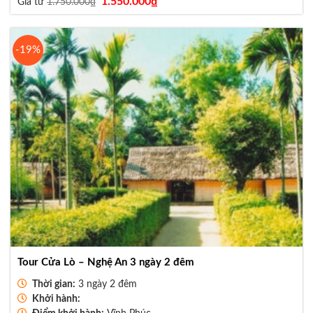
1.550.000
₫
Giá từ
1.750.000
₫
gốc
hiện
là:
tại
1.750.000₫.
là:
1.550.000₫.
-19%
Tour Cửa Lò – Nghệ An 3 ngày 2 đêm
Thời gian:
3 ngày 2 đêm
Khởi hành: