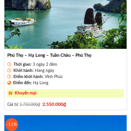
Phú Thọ – Hạ Long – Tuần Châu – Phú Thọ
Thời gian:
3 ngày 2 đêm
Khởi hành:
Hàng ngày
Điểm khởi hành:
Vĩnh Phúc
Điểm đến:
Hạ Long
Khuyến mại:
Giá
Giá
2.550.000
₫
Giá từ
2.750.000
₫
gốc
hiện
là:
tại
2.750.000₫.
là:
2.550.000₫.
-11%