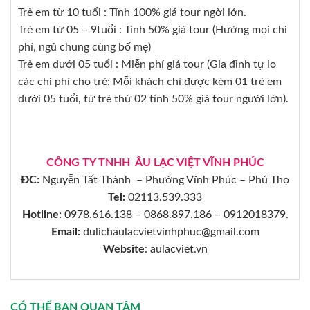
Trẻ em từ 10 tuổi : Tính 100% giá tour ngời lớn.
Trẻ em từ 05 – 9tuổi : Tính 50% giá tour (Hưởng mọi chi
phí, ngủ chung cùng bố mẹ)
Trẻ em dưới 05 tuổi : Miễn phí giá tour (Gia đình tự lo
các chi phí cho trẻ; Mỗi khách chỉ được kèm 01 trẻ em
dưới 05 tuổi, từ trẻ thứ 02 tính 50% giá tour người lớn).
CÔNG TY TNHH ÂU LẠC VIỆT VĨNH PHÚC
ĐC:
Nguyễn Tất Thành – Phường Vĩnh Phúc – Phú Thọ
Tel:
02113.539.333
Hotline:
0978.616.138 – 0868.897.186 – 0912018379.
Email:
dulichaulacvietvinhphuc@gmail.com
Website
: aulacviet.vn
CÓ THỂ BẠN QUAN TÂM