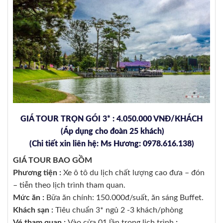
GIÁ TOUR TRỌN GÓI 3* : 4.050.000 VNĐ/KHÁCH
(Áp dụng cho đoàn 25 khách)
(Chi tiết xin liên hệ: Ms Hương: 0978.616.138)
GIÁ TOUR BAO GỒM
Phương tiện :
Xe ô tô du lịch chất lượng cao đưa – đón
– tiễn theo lịch trình tham quan.
Mức ăn :
Bữa ăn chính: 150.000đ/suất, ăn sáng Buffet.
Khách sạn :
Tiêu chuẩn 3* ngủ 2 -3 khách/phòng
Vé tham quan :
Vào cửa 01 lần trong lịch trình
: