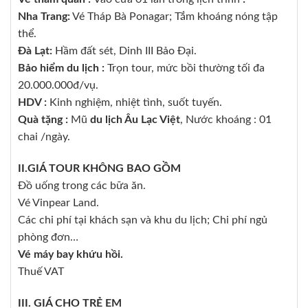
Nha Trang:
Vé Tháp Bà Ponagar; Tắm khoáng nóng tập
thể.
Đà Lạt:
Hầm đất sét, Dinh III Bảo Đại.
Bảo hiểm du lịch :
Trọn tour, mức bồi thường tối đa
20.000.000đ/vụ.
HDV :
Kinh nghiệm, nhiệt tình, suốt tuyến.
Quà tặng :
Mũ
du lịch Âu Lạc Việt
, Nước khoáng : 01
chai /ngày.
II.
GIÁ TOUR KHÔNG BAO GỒM
Đồ uống trong các bữa ăn.
Vé Vinpear Land.
Các chi phí tại khách sạn và khu du lịch; Chi phí ngủ
phòng đơn…
Vé máy bay khứu hồi.
Thuế VAT
III.
GIÁ CHO TRẺ EM