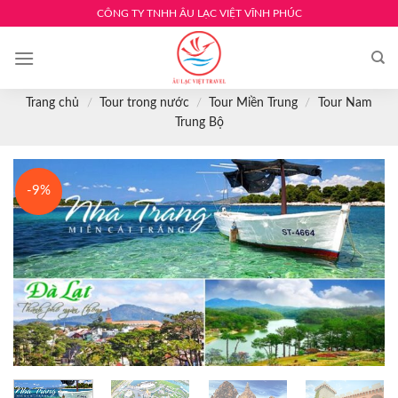
Skip
CÔNG TY TNHH ÂU LẠC VIỆT VĨNH PHÚC
to
content
Trang chủ
/
Tour trong nước
/
Tour Miền Trung
/
Tour Nam
Trung Bộ
-9%