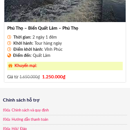
Phú Thọ – Biển Quất Lâm – Phú Thọ
Thời gian:
2 ngày 1 đêm
Khởi hành:
Tour hàng ngày
Điểm khởi hành:
Vĩnh Phúc
Điểm đến:
Quất Lâm
Khuyến mại:
Giá
Giá
1.250.000
₫
Giá từ
1.650.000
₫
gốc
hiện
là:
tại
1.650.000₫.
là:
1.250.000₫.
Chính sách hỗ trợ
Chính sách và quy định
Hướng dẫn thanh toán
Hỏi/ Đáp