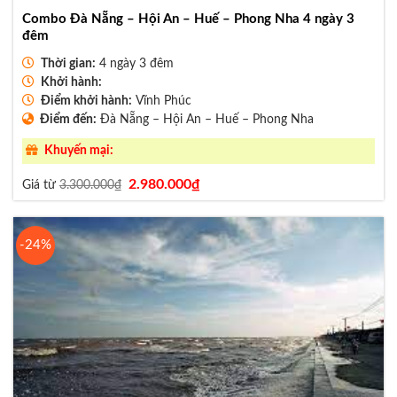
Combo Đà Nẵng – Hội An – Huế – Phong Nha 4 ngày 3
đêm
Thời gian:
4 ngày 3 đêm
Khởi hành:
Điểm khởi hành:
Vĩnh Phúc
Điểm đến:
Đà Nẵng – Hội An – Huế – Phong Nha
Khuyến mại:
Giá
Giá
2.980.000
₫
Giá từ
3.300.000
₫
gốc
hiện
là:
tại
3.300.000₫.
là:
2.980.000₫.
-24%