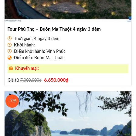
Tour Phú Thọ – Buôn Ma Thuột 4 ngày 3 đêm
Thời gian:
4 ngày 3 đêm
Khởi hành:
Điểm khởi hành:
Vĩnh Phúc
Điểm đến:
Buôn Ma Thuật
Khuyến mại:
Giá
Giá
6.650.000
₫
Giá từ
7.000.000
₫
gốc
hiện
là:
tại
7.000.000₫.
là:
6.650.000₫.
-7%