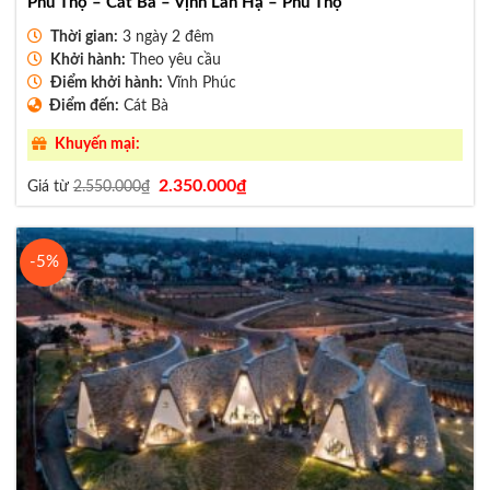
Phú Thọ – Cát Bà – Vịnh Lan Hạ – Phú Thọ
Thời gian:
3 ngày 2 đêm
Khởi hành:
Theo yêu cầu
Điểm khởi hành:
Vĩnh Phúc
Điểm đến:
Cát Bà
Khuyến mại:
Giá
Giá
2.350.000
₫
Giá từ
2.550.000
₫
gốc
hiện
là:
tại
2.550.000₫.
là:
2.350.000₫.
-5%