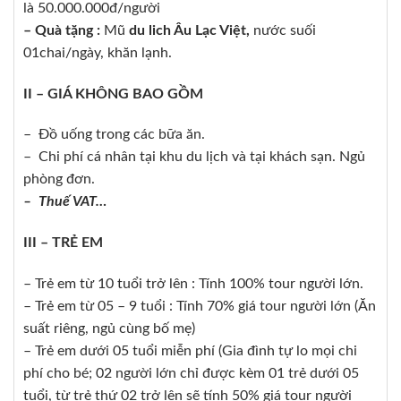
là 50.000.000đ/người
–
Quà tặng :
Mũ
du lich Âu Lạc Việt
,
nước suối
01chai/ngày, khăn lạnh.
II – GIÁ KHÔNG BAO GỒM
– Đồ uống trong các bữa ăn.
– Chi phí cá nhân tại khu du lịch và tại khách sạn. Ngủ
phòng đơn.
– Thuế VAT…
III – TRẺ EM
– Trẻ em từ 10 tuổi trở lên : Tính 100% tour người lớn.
– Trẻ em từ 05 – 9 tuổi : Tính 70% giá tour người lớn (Ăn
suất riêng, ngủ cùng bố mẹ)
– Trẻ em dưới 05 tuổi miễn phí (Gia đình tự lo mọi chi
phí cho bé; 02 người lớn chỉ được kèm 01 trẻ dưới 05
tuổi, từ trẻ thứ 02 trở lên sẽ tính 50% giá tour người