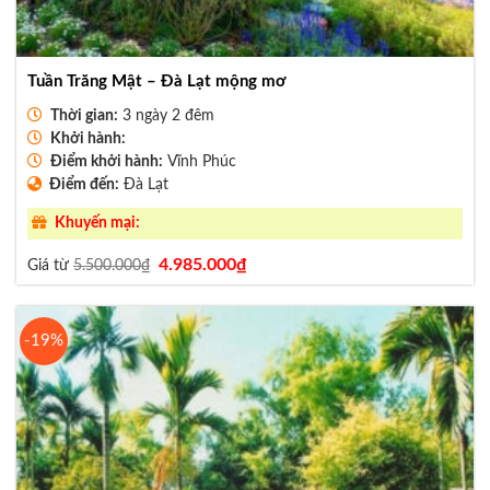
Tuần Trăng Mật – Đà Lạt mộng mơ
Thời gian:
3 ngày 2 đêm
Khởi hành:
Điểm khởi hành:
Vĩnh Phúc
Điểm đến:
Đà Lạt
Khuyến mại:
Giá
Giá
4.985.000
₫
Giá từ
5.500.000
₫
gốc
hiện
là:
tại
5.500.000₫.
là:
4.985.000₫.
-19%