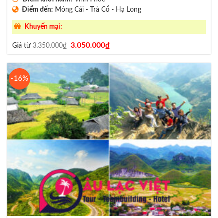
Điểm đến:
Móng Cái - Trà Cổ - Hạ Long
Khuyến mại:
Giá
Giá
3.050.000
₫
Giá từ
3.350.000
₫
gốc
hiện
là:
tại
3.350.000₫.
là:
3.050.000₫.
-16%