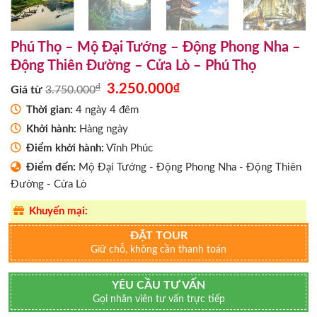
Phú Thọ – Mộ Đại Tướng – Động Phong Nha –
Động Thiên Đường – Cửa Lò – Phú Thọ
Giá
Giá
₫
3.250.000
₫
Giá từ
3.750.000
gốc
hiện
là:
tại
Thời gian:
4 ngày 4 đêm
3.750.000₫.
là:
Khởi hành:
Hàng ngày
3.250.000₫.
Điểm khởi hành:
Vĩnh Phúc
Điểm đến:
Mộ Đại Tướng - Động Phong Nha - Động Thiên
Đường - Cửa Lò
Khuyến mại:
ĐẶT TOUR
Giữ chỗ, không cần thanh toán
YÊU CẦU TƯ VẤN
Gọi nhân viên tư vấn trực tiếp