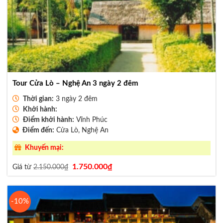
Tour Cửa Lò – Nghệ An 3 ngày 2 đêm
Thời gian:
3 ngày 2 đêm
Khởi hành:
Điểm khởi hành:
Vĩnh Phúc
Điểm đến:
Cửa Lò, Nghệ An
Khuyến mại:
Giá
Giá
1.750.000
₫
Giá từ
2.150.000
₫
gốc
hiện
là:
tại
2.150.000₫.
là:
1.750.000₫.
-10%