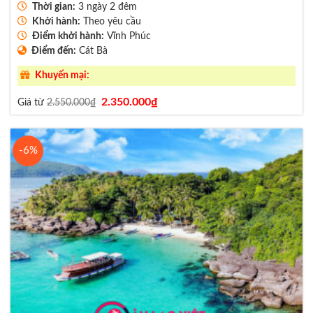
Thời gian:
3 ngày 2 đêm
Khởi hành:
Theo yêu cầu
Điểm khởi hành:
Vĩnh Phúc
Điểm đến:
Cát Bà
Khuyến mại:
Giá
Giá
2.350.000
₫
Giá từ
2.550.000
₫
gốc
hiện
là:
tại
2.550.000₫.
là:
2.350.000₫.
-6%