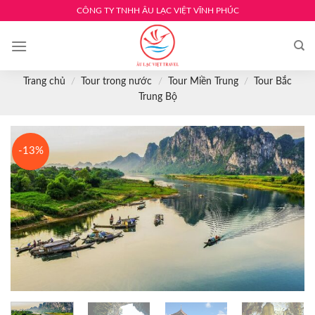
Skip
CÔNG TY TNHH ÂU LẠC VIỆT VĨNH PHÚC
to
content
Trang chủ
/
Tour trong nước
/
Tour Miền Trung
/
Tour Bắc
Trung Bộ
-13%