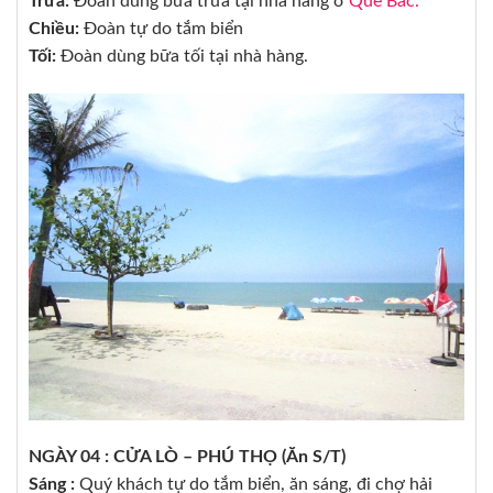
Trưa:
Đoàn dùng bữa trưa tại nhà hàng ở
Quê Bác.
Chiều:
Đoàn tự do tắm biển
Tối:
Đoàn dùng bữa tối tại nhà hàng.
NGÀY 04 : CỬA LÒ – PHÚ THỌ (Ăn S/T)
Sáng :
Quý khách tự do tắm biển, ăn sáng, đi chợ hải