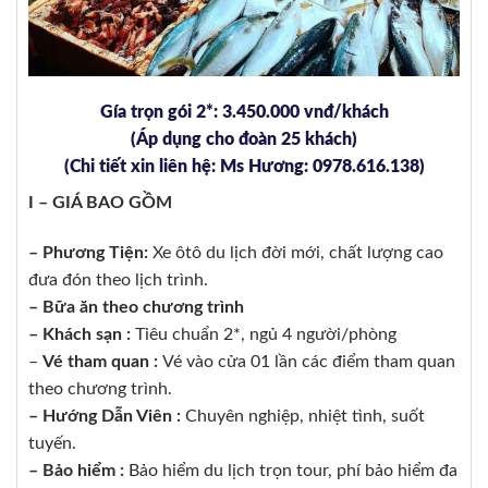
Gía trọn gói 2*: 3.450.000 vnđ/khách
(Áp dụng cho đoàn 25 khách)
(Chi tiết xin liên hệ: Ms Hương: 0978.616.138)
I – GIÁ BAO GỒM
– Phương Tiện:
Xe ôtô du lịch đời mới, chất lượng cao
đưa đón theo lịch trình.
– Bữa ăn theo chương trình
–
Khách sạn
:
Tiêu chuẩn 2*, ngủ 4 người/phòng
–
Vé
t
h
a
m quan
:
Vé vào cửa 01 lần các điểm tham quan
theo chương trình.
–
Hướng Dẫn Viên
:
Chuyên nghiệp, nhiệt tình, suốt
tuyến.
– Bảo hiểm
:
Bảo hiểm du lịch trọn tour, phí bảo hiểm đa