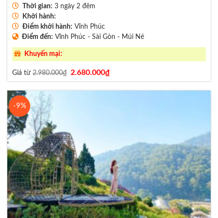
Thời gian:
3 ngày 2 đêm
Khởi hành:
Điểm khởi hành:
Vĩnh Phúc
Điểm đến:
Vĩnh Phúc - Sài Gòn - Múi Né
Khuyến mại:
Giá
Giá
2.680.000
₫
Giá từ
2.980.000
₫
gốc
hiện
là:
tại
2.980.000₫.
là:
2.680.000₫.
-9%