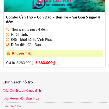
Combo Cần Thơ – Côn Đảo – Bến Tre – Sài Gòn 5 ngày 4
đêm
Thời gian:
5 ngày 4 đêm
Khởi hành:
Điểm khởi hành:
Vĩnh Phúc
Điểm đến:
Côn Đảo
Khuyến mại:
Giá
Giá
5.880.000
₫
Giá từ
6.280.000
₫
gốc
hiện
là:
tại
6.280.000₫.
là:
5.880.000₫.
Chính sách hỗ trợ
Chính sách và quy định
Hướng dẫn thanh toán
Hỏi/ Đáp