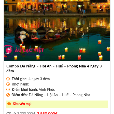
Combo Đà Nẵng – Hội An – Huế – Phong Nha 4 ngày 3
đêm
Thời gian:
4 ngày 3 đêm
Khởi hành:
Điểm khởi hành:
Vĩnh Phúc
Điểm đến:
Đà Nẵng – Hội An – Huế – Phong Nha
Khuyến mại:
Giá
Giá
2.980.000
₫