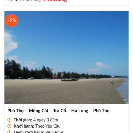
Giá từ
3.300.000
₫
gốc
hiện
là:
tại
3.300.000₫.
là:
2.980.000₫.
-9%
Phú Thọ – Móng Cái – Trà Cổ – Hạ Long – Phú Thọ
Thời gian:
4 ngày 3 đêm
Khởi hành:
Theo Yêu Cầu
Điểm khởi hành:
Vĩnh Phúc