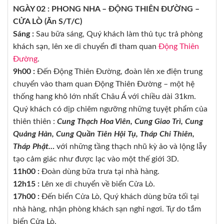
NGÀY 02 : PHONG NHA – ĐỘNG THIÊN ĐƯỜNG –
CỬA LÒ (Ăn S/T/C)
Sáng :
Sau bữa sáng, Quý khách làm thủ tục trả phòng
khách sạn, lên xe di chuyển đi tham quan
Động Thiên
Đường
.
9h00 :
Đến Động Thiên Đường, đoàn lên xe điện trung
chuyển vào tham quan Động Thiên Đường – một hệ
thống hang khô lớn nhất Châu Á với chiều dài 31km.
Quý khách có dịp chiêm ngưỡng những tuyệt phẩm của
thiên thiên :
Cung Thạch Hoa Viên, Cung Giao Trì, Cung
Quảng Hàn, Cung Quần Tiên Hội Tụ, Tháp Chi Thiên,
Tháp Phật…
với những tầng thạch nhũ kỳ ảo và lộng lẫy
tạo cảm giác như được lạc vào một thế giới 3D.
11h00 :
Đoàn dùng bữa trưa tại nhà hàng.
12h15 :
Lên xe di chuyển về biển Cửa Lò.
17h00 :
Đến biển Cửa Lò, Quý khách dùng bữa tối tại
nhà hàng, nhận phòng khách sạn nghỉ ngơi. Tự do tắm
biển Cửa Lò.