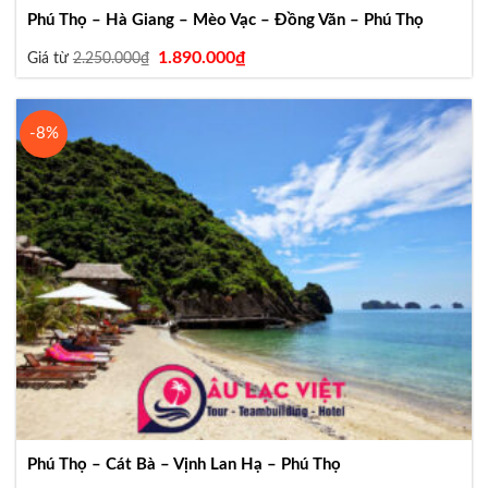
Phú Thọ – Hà Giang – Mèo Vạc – Đồng Văn – Phú Thọ
Giá
Giá
1.890.000
₫
Giá từ
2.250.000
₫
gốc
hiện
là:
tại
2.250.000₫.
là:
1.890.000₫.
-8%
Phú Thọ – Cát Bà – Vịnh Lan Hạ – Phú Thọ