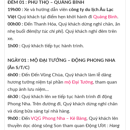
ĐÊM 01 : PHÚ THỌ – QUẢNG BÌNH
19h00 :
Xe và hướng dẫn viên
công ty du lịch Âu Lạc
Việt
Quý khách tại điểm hẹn khởi hành đi
Quảng Bình
.
00h00 :
Đến Thanh Hóa, Quý khách dừng nghỉ chân, ăn
nhẹ buổi đêm
(tự túc chi phí
). Quý khách nghỉ đêm trên
xe
.
1h00 :
Quý khách tiếp tục hành trình.
NGÀY 01 : MỘ ĐẠI TƯỚNG – ĐỘNG PHONG NHA
(Ăn S/T/C)
6h00 :
Đến Đến Vũng Chùa, Quý khách làm lễ dâng
hương tưởng niệm tại phần
mộ Đại Tướng
, tham quan
chụp ảnh lưu niệm…
6h30 :
Quý khách lên xe tiếp tục hành trình đi động
Phong Nha. Trên đường đi, Quý khách dừng nghỉ chân
và dùng bữa sáng tại nhà hàng.
9h00 :
Đến
VQG Phong Nha – Kẻ Bàng
, Quý khách lên
thuyền dọc dòng sông Son tham quan Động Ướt :
Hang