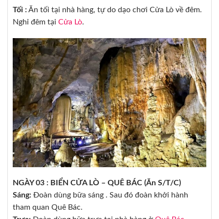
Tối :
Ăn tối tại nhà hàng, tự do dạo chơi Cửa Lò về đêm.
Nghỉ đêm tại
Cửa Lò
.
NGÀY 03 : BIỂN CỬA LÒ – QUÊ BÁC (Ăn S/T/C)
Sáng:
Đoàn dùng bữa sáng . Sau đó đoàn khởi hành
tham quan Quê Bác.