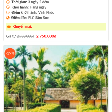
Thời gian:
3 ngày 2 đêm
Khởi hành:
Hàng ngày
Điểm khởi hành:
Vĩnh Phúc
Điểm đến:
FLC Sầm Sơn
Khuyến mại:
Giá
Giá
2.750.000
₫
Giá từ
2.950.000
₫
gốc
hiện
là:
tại
2.950.000₫.
là:
2.750.000₫.
-19%