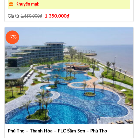
Khuyến mại:
Giá
Giá
1.350.000
₫
Giá từ
1.650.000
₫
gốc
hiện
là:
tại
1.650.000₫.
là:
1.350.000₫.
-7%
Phú Thọ – Thanh Hóa – FLC Sầm Sơn – Phú Thọ