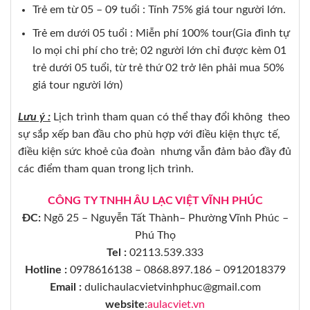
Trẻ em từ 05 – 09 tuổi : Tính 75% giá tour người lớn.
Trẻ em dưới 05 tuổi : Miễn phí 100% tour(Gia đình tự
lo mọi chi phí cho trẻ; 02 người lớn chỉ được kèm 01
trẻ dưới 05 tuổi, từ trẻ thứ 02 trở lên phải mua 50%
giá tour người lớn)
Lưu ý :
Lịch trình tham quan có thể thay đổi không theo
sự sắp xếp ban đầu cho phù hợp với điều kiện thực tế,
điều kiện sức khoẻ của đoàn nhưng vẫn đảm bảo đầy đủ
các điểm tham quan trong lịch trình.
CÔNG TY TNHH ÂU LẠC VIỆT VĨNH PHÚC
ĐC:
Ngõ 25 – Nguyễn Tất Thành– Phường Vĩnh Phúc –
Phú Thọ
Tel :
02113.539.333
Hotline :
0978616138 – 0868.897.186 – 0912018379
Email :
dulichaulacvietvinhphuc@gmail.com
website
:
aulacviet.vn