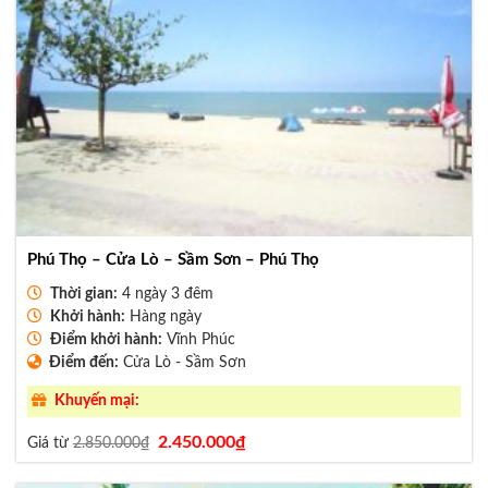
Phú Thọ – Cửa Lò – Sầm Sơn – Phú Thọ
Thời gian:
4 ngày 3 đêm
Khởi hành:
Hàng ngày
Điểm khởi hành:
Vĩnh Phúc
Điểm đến:
Cửa Lò - Sầm Sơn
Khuyến mại:
Giá
Giá
2.450.000
₫
Giá từ
2.850.000
₫
gốc
hiện
là:
tại
2.850.000₫.
là: