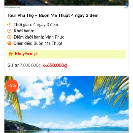
Tour Phú Thọ – Buôn Ma Thuột 4 ngày 3 đêm
Thời gian:
4 ngày 3 đêm
Khởi hành:
Điểm khởi hành:
Vĩnh Phúc
Điểm đến:
Buôn Ma Thuật
Khuyến mại:
Giá
Giá
6.650.000
₫
Giá từ
7.000.000
₫
gốc
hiện
là:
tại
7.000.000₫.
là:
6.650.000₫.
-5%