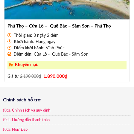
Phú Thọ – Cửa Lò – Quê Bác – Sầm Sơn – Phú Thọ
Thời gian:
3 ngày 2 đêm
Khởi hành:
Hàng ngày
Điểm khởi hành:
Vĩnh Phúc
Điểm đến:
Cửa Lò - Quê Bác - Sầm Sơn
Khuyến mại:
Giá
Giá
1.890.000
₫
Giá từ
2.190.000
₫
gốc
hiện
là:
tại
2.190.000₫.
là:
1.890.000₫.
Chính sách hỗ trợ
Chính sách và quy định
Hướng dẫn thanh toán
Hỏi/ Đáp