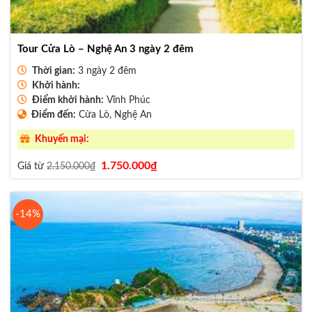
Tour Cửa Lò – Nghệ An 3 ngày 2 đêm
Thời gian:
3 ngày 2 đêm
Khởi hành:
Điểm khởi hành:
Vĩnh Phúc
Điểm đến:
Cửa Lò, Nghệ An
Khuyến mại:
Giá
Giá
1.750.000
₫
Giá từ
2.150.000
₫
gốc
hiện
là:
tại
2.150.000₫.
là:
1.750.000₫.
-14%