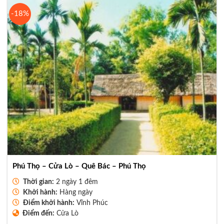
2.450.000₫.
-18%
Phú Thọ – Cửa Lò – Quê Bác – Phú Thọ
Thời gian:
2 ngày 1 đêm
Khởi hành:
Hàng ngày
Điểm khởi hành:
Vĩnh Phúc
Điểm đến:
Cửa Lò