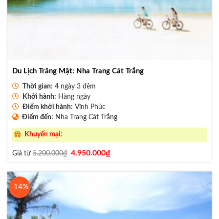
Du Lịch Trăng Mật: Nha Trang Cát Trắng
Thời gian:
4 ngày 3 đêm
Khởi hành:
Hàng ngày
Điểm khởi hành:
Vĩnh Phúc
Điểm đến:
Nha Trang Cát Trắng
Khuyến mại:
Giá
Giá
4.950.000
₫
Giá từ
5.200.000
₫
gốc
hiện
là:
tại
5.200.000₫.
là:
4.950.000₫.
-14%