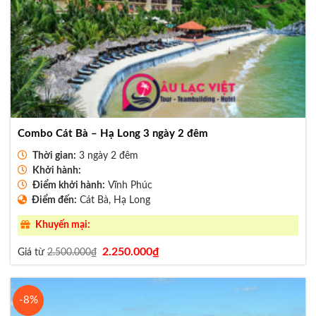
Combo Cát Bà – Hạ Long 3 ngày 2 đêm
Thời gian:
3 ngày 2 đêm
Khởi hành:
Điểm khởi hành:
Vĩnh Phúc
Điểm đến:
Cát Bà, Hạ Long
Khuyến mại:
Giá
Giá
2.250.000
₫
Giá từ
2.500.000
₫
gốc
hiện
là:
tại
2.500.000₫.
là:
2.250.000₫.
-8%