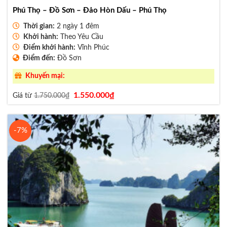
Phú Thọ – Đồ Sơn – Đảo Hòn Dấu – Phú Thọ
Thời gian:
2 ngày 1 đêm
Khởi hành:
Theo Yêu Cầu
Điểm khởi hành:
Vĩnh Phúc
Điểm đến:
Đồ Sơn
Khuyến mại:
Giá
Giá
1.550.000
₫
Giá từ
1.750.000
₫
gốc
hiện
là:
tại
1.750.000₫.
là:
1.550.000₫.
-7%