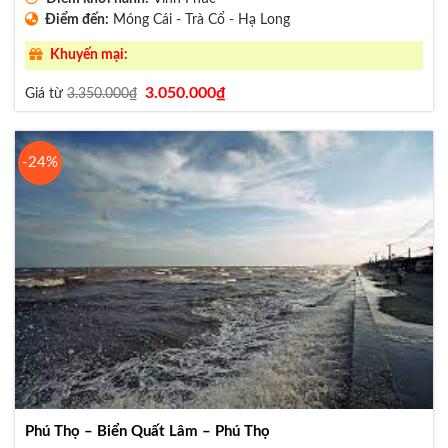
Điểm đến:
Móng Cái - Trà Cổ - Hạ Long
Khuyến mại:
Giá
Giá
3.050.000
₫
Giá từ
3.350.000
₫
gốc
hiện
là:
tại
3.350.000₫.
là:
3.050.000₫.
-24%
Phú Thọ – Biển Quất Lâm – Phú Thọ