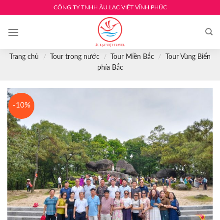
Skip
CÔNG TY TNHH ÂU LẠC VIỆT VĨNH PHÚC
to
content
Trang chủ
/
Tour trong nước
/
Tour Miền Bắc
/
Tour Vùng Biển
phía Bắc
-10%