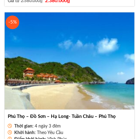
2.380.000
₫
Giá từ
2.580.000
₫
gốc
hiện
là:
tại
2.580.000₫.
là:
2.380.000₫.
-5%
Phú Thọ – Đồ Sơn – Hạ Long- Tuần Châu – Phú Thọ
Thời gian:
4 ngày 3 đêm
Khởi hành:
Theo Yêu Cầu