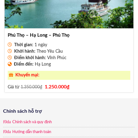
Phú Thọ – Hạ Long – Phú Thọ
Thời gian:
1 ngày
Khởi hành:
Theo Yêu Cầu
Điểm khởi hành:
Vĩnh Phúc
Điểm đến:
Hạ Long
Khuyến mại:
Giá
Giá
1.250.000
₫
Giá từ
1.350.000
₫
gốc
hiện
là:
tại
1.350.000₫.
là:
1.250.000₫.
Chính sách hỗ trợ
Chính sách và quy định
Hướng dẫn thanh toán