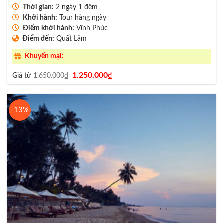
Thời gian:
2 ngày 1 đêm
Khởi hành:
Tour hàng ngày
Điểm khởi hành:
Vĩnh Phúc
Điểm đến:
Quất Lâm
Khuyến mại:
Giá
Giá
1.250.000
₫
Giá từ
1.650.000
₫
gốc
hiện
là:
tại
1.650.000₫.
là:
1.250.000₫.
-13%