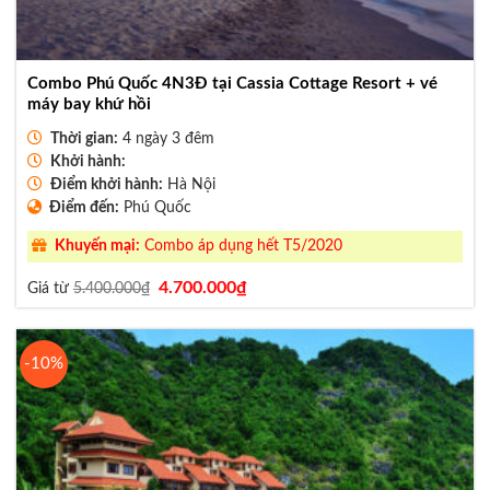
Combo Phú Quốc 4N3Đ tại Cassia Cottage Resort + vé
máy bay khứ hồi
Thời gian:
4 ngày 3 đêm
Khởi hành:
Điểm khởi hành:
Hà Nội
Điểm đến:
Phú Quốc
Khuyến mại:
Combo áp dụng hết T5/2020
Giá
Giá
4.700.000
₫
Giá từ
5.400.000
₫
gốc
hiện
là:
tại
5.400.000₫.
là:
4.700.000₫.
-10%