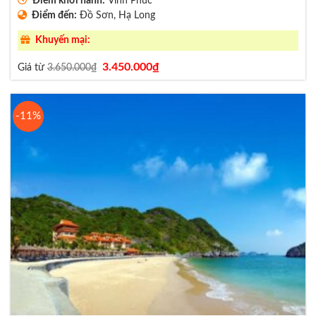
Điểm khởi hành:
Vĩnh Phúc
Điểm đến:
Đồ Sơn, Hạ Long
Khuyến mại:
Giá
Giá
3.450.000
₫
Giá từ
3.650.000
₫
gốc
hiện
là:
tại
3.650.000₫.
là:
3.450.000₫.
-11%