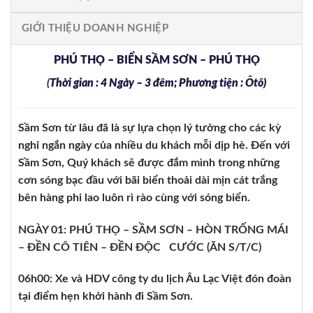
GIỚI THIỆU DOANH NGHIỆP
PHÚ THỌ – BIỂN SẦM SƠN – PHÚ THỌ
(
Thời gian : 4 Ngày – 3 đêm; Phương tiện : Ôtô)
Sầm Sơn từ lâu đã là sự lựa chọn lý tưởng cho các kỳ
nghỉ ngắn ngày của nhiều du khách mỗi dịp hè. Đến với
Sầm Sơn, Quý khách sẽ được đắm mình trong những
cơn sóng bạc đầu với bãi biển thoải dài mịn cát trắng
bên hàng phi lao luôn rì rào cùng với sóng biển.
NGÀY 01: PHÚ THỌ – SẦM SƠN – HÒN TRỐNG MÁI
– ĐỀN CÔ TIÊN – ĐỀN ĐỘC CƯỚC (ĂN S/T/C)
06h00: Xe và HDV công ty du lịch Âu Lạc Việt đón đoàn
tại điểm hẹn khởi hành đi Sầm Sơn.