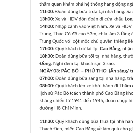
thăm quan khám phá hệ thống hang động ngầ
11h00:
Đoàn dùng bữa trưa tại nhà hàng. Sau
13h00:
Xe và HDV đón đoàn đi cửa khẩu
Lon
14h00:
Nhập cảnh vào Việt Nam. Xe và HDV
Trung, Thác Có độ cao 53m, chia làm 3 tầng 
Trung Quốc với cột mốc chủ quyền thiêng li
17h00:
Quý khách trở lại Tp.
Cao Bằng
, nhận
18h30:
Đoàn dùng bữa tối tại nhà hàng, thư
Đồng
. Nghỉ đêm tại khách sạn 3 sao.
NGÀY 03: PÁC BÓ – PHÚ THỌ (Ăn sáng/ t
07h00:
Đoàn dùng bữa sáng tại nhà hàng, tr
08h00:
Quý khách lên xe khởi hành đi Thăm
lịch sử Pác Bó (cách thành phố Cao Bằng kh
kháng chiến từ 1941 đến 1945, đoàn chụp hì
đường Hồ Chí Minh.
11h30:
Quý khách dùng bữa trưa tại nhà hàng
Thạch Đen, miến Cao Bằng về làm quà cho gi