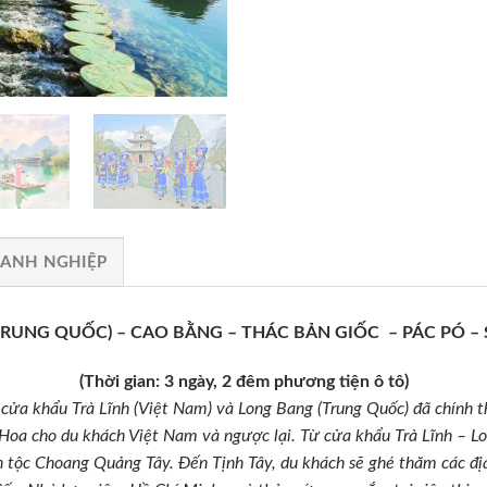
OANH NGHIỆP
TRUNG QUỐC) – CAO BẰNG – THÁC BẢN GIỐC – PÁC PÓ – 
(Thời gian: 3 ngày, 2 đêm phương tiện ô tô)
ửa khẩu Trà Lĩnh (Việt Nam) và Long Bang (Trung Quốc) đã chính t
 Hoa cho du khách Việt Nam và ngược lại. Từ cửa khẩu Trà Lĩnh – L
 tộc Choang Quảng Tây. Đến Tịnh Tây, du khách sẽ ghé thăm các địa