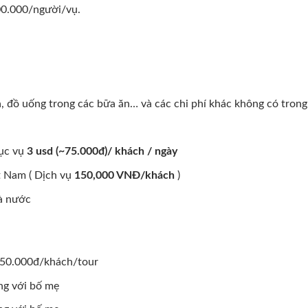
00.000/người/vụ.
 là, đồ uống trong các bữa ăn… và các chi phí khác không có tron
hục vụ
3 usd (~75.000đ)/ khách / ngày
ệt Nam ( Dịch vụ
150,000 VNĐ/khách
)
hà nước
 150.000đ/khách/tour
ung với bố mẹ