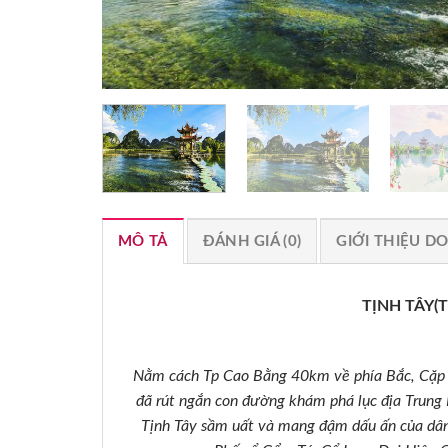
MÔ TẢ
ĐÁNH GIÁ (0)
GIỚI THIỆU D
TỊNH TÂY(
Nằm cách Tp Cao Bằng 40km về phía Bắc, Cặp c
đã rút ngắn con đường khám phá lục địa Trung
Tịnh Tây sầm uất và mang đậm dấu ấn của dân