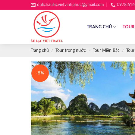
Skip
dulichaulacvietvinhphuc@gmail.com
0978.616
to
content
TRANG CHỦ
TOUR
Trang chủ
/
Tour trong nước
/
Tour Miền Bắc
/
Tour
-8%