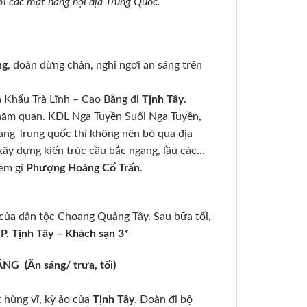
i các mặt hàng nội địa Trung Quốc.
ng
, đoàn dừng chân, nghỉ ngơi ăn sáng trên
 Khẩu Trà Lĩnh – Cao Bằng đi
Tịnh Tây
.
hăm quan. KDL Nga Tuyền Suối Nga Tuyền,
rang Trung quốc thì không nên bỏ qua địa
xây dựng kiến trúc cầu bắc ngang, lầu các…
kém gì
Phượng Hoàng Cổ Trấn
.
của dân tộc Choang Quảng Tây. Sau bữa tối,
P. Tịnh Tây – Khách sạn 3*
 (Ăn sáng/ trưa, tối)
 hùng vĩ, kỳ ảo của
Tịnh Tây
. Đoàn đi bộ