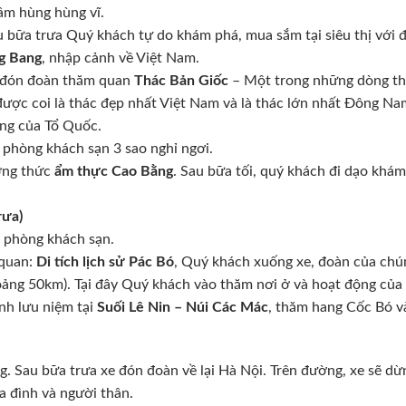
m hùng hùng vĩ.
 bữa trưa Quý khách tự do khám phá, mua sắm tại siêu thị với 
g Bang
, nhập cảnh về Việt Nam.
 đón đoàn thăm quan
Thác Bản Giốc
– Một trong những dòng thác
được coi là thác đẹp nhất Việt Nam và là thác lớn nhất Đông Na
êng của Tổ Quốc.
 phòng khách sạn 3 sao nghỉ ngơi.
ởng thức
ẩm thực Cao Bằng
. Sau bữa tối, quý khách đi dạo kh
rưa)
ả phòng khách sạn.
 quan:
Di tích lịch sử Pác Bó
, Quý khách xuống xe, đoàn của chún
oảng 50km). Tại đây Quý khách vào thăm nơi ở và hoạt động củ
nh lưu niệm tại
Suối Lê Nin – Núi Các Mác
, thăm hang Cốc Bó v
. Sau bữa trưa xe đón đoàn về lại Hà Nội. Trên đường, xe sẽ dừ
a đình và người thân.