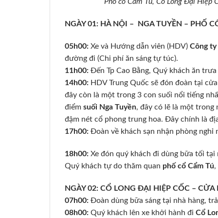
Phố cổ Cẩm Tú, Cổ Long Đại Hiệp C
NGÀY 01: HÀ NỘI – NGA TUYỀN – PHỐ CỔ C
05h00:
Xe và Hướng dẫn viên (HDV)
Công ty 
đường đi (Chi phí ăn sáng tự túc).
11h00:
Đến Tp Cao Bằng, Quý khách ăn trưa 
14h00:
HDV Trung Quốc sẽ đón đoàn tại cửa 
đây còn là một trong 3 con suối nổi tiếng n
điểm
suối Nga Tuyền
, đây có lẽ là một tron
đậm nét cổ phong trung hoa. Đây chính là đị
17h00:
Đoàn về khách sạn nhận phòng nghỉ ng
18h00:
Xe đón quý khách đi dùng bữa tối tại
Quý khách tự do thăm quan
phố cổ Cẩm Tú
,
NGÀY 02: CỔ LONG ĐẠI HIỆP CỐC – CỬA 
07h00:
Đoàn dùng bữa sáng tại nhà hàng, tr
08h00:
Quý khách lên xe khởi hành đi
Cổ Lon