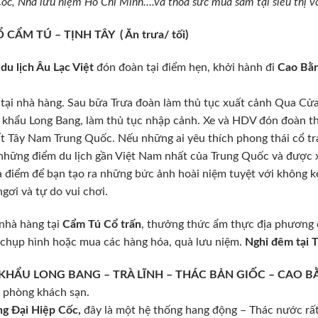
ốc, Nhà lưu niệm Hồ Chí Minh….và thỏa sức mua sắm tại siêu thị vớ
ẨM TÚ – TỊNH TÂY ( Ăn trưa/ tối)
du lịch Âu Lạc Việt
đón đoàn tại điểm hẹn, khởi hành đi
Cao Bằ
tại nhà hàng. Sau bữa Trưa đoàn làm thủ tục xuất cảnh Qua Cửa
khẩu Long Bang, làm thủ tục nhập cảnh. Xe và HDV đón đoàn t
hất Tây Nam Trung Quốc. Nếu những ai yêu thích phong thái cổ t
g những điểm du lịch gần Việt Nam nhất của Trung Quốc và được 
a điểm để bạn tạo ra những bức ảnh hoài niệm tuyệt với không 
ơi và tự do vui chơi.
 nhà hàng tại
Cẩm Tú Cổ trấn
, thưởng thức ẩm thực địa phương 
 chụp hình hoặc mua các hàng hóa, quà lưu niệm.
Nghỉ đêm tại T
KHẨU LONG BANG – TRÀ LĨNH – THÁC BẢN GIỐC – CAO BẰNG
ả phòng khách sạn.
g Đại Hiệp Cốc,
đây là một hệ thống hang động – Thác nước rất