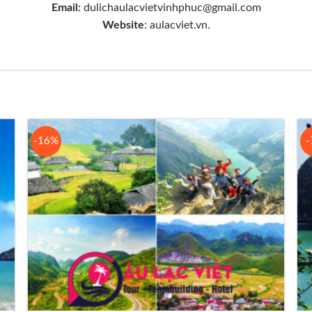
Email:
dulichaulacvietvinhphuc@gmail.com
Website
: aulacviet.vn.
-16%