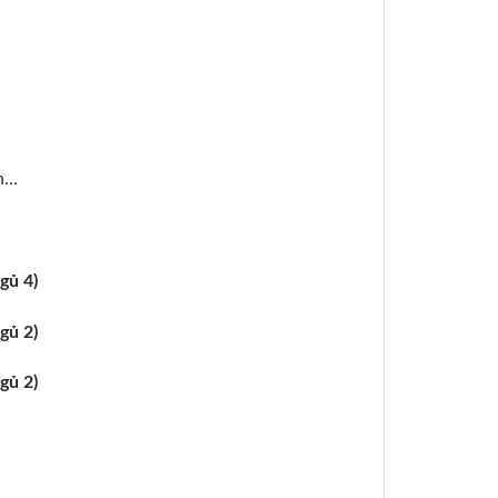
nh…
ủ 4)
ủ 2)
ủ 2)