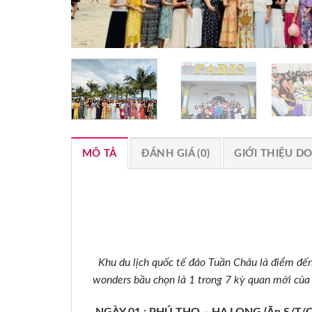
MÔ TẢ
ĐÁNH GIÁ (0)
GIỚI THIỆU D
Khu du lịch quốc tế đảo Tuần Châu là điểm đến
wonders bầu chọn là 1 trong 7 kỳ quan mới của 
NGÀY 01 : PHÚ THỌ – HẠ LONG (Ăn S/T