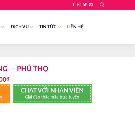
Ề
DỊCH VỤ
TIN TỨC
LIÊN HỆ
NG – PHÚ THỌ
Giá
00
₫
hiện
tại
CHAT VỚI NHÂN VIÊN
₫.
là:
án
Giải đáp thắc mắc trực tuyến
3.080.000₫.