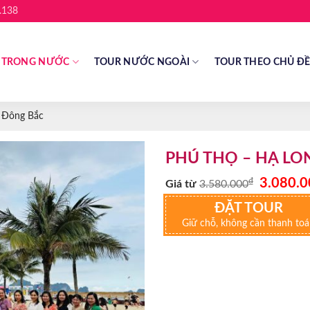
.138
 TRONG NƯỚC
TOUR NƯỚC NGOÀI
TOUR THEO CHỦ Đ
 Đông Bắc
PHÚ THỌ – HẠ LO
Giá
₫
3.080.0
Giá từ
3.580.000
gốc
là:
ĐẶT TOUR
3.580.000
Giữ chỗ, không cần thanh to