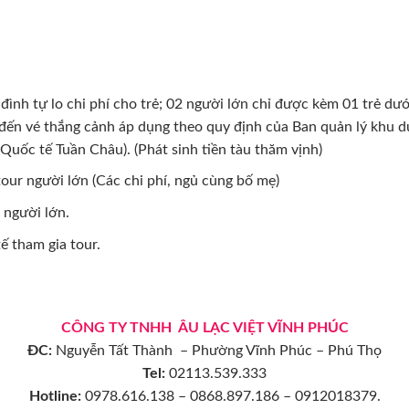
ình tự lo chi phí cho trẻ; 02 người lớn chỉ được kèm 01 trẻ dướ
 đến vé thắng cảnh áp dụng theo quy định của Ban quản lý khu d
 Quốc tế Tuần Châu). (Phát sinh tiền tàu thăm vịnh)
tour người lớn (Các chi phí, ngủ cùng bố mẹ)
 người lớn.
ế tham gia tour.
CÔNG TY TNHH ÂU LẠC VIỆT VĨNH PHÚC
ĐC:
Nguyễn Tất Thành – Phường Vĩnh Phúc – Phú Thọ
Tel:
02113.539.333
Hotline:
0978.616.138 – 0868.897.186 – 0912018379.