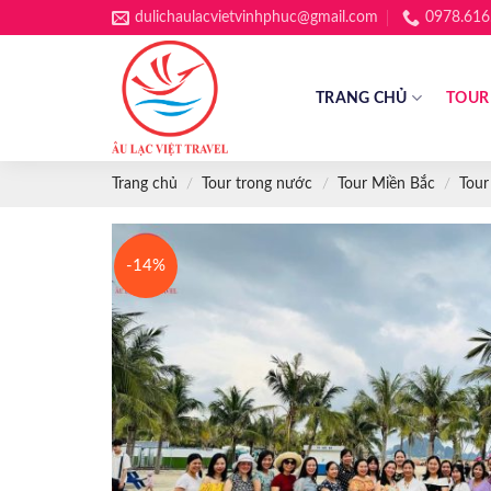
Skip
dulichaulacvietvinhphuc@gmail.com
0978.616
to
content
TRANG CHỦ
TOUR
Trang chủ
/
Tour trong nước
/
Tour Miền Bắc
/
Tour
-14%