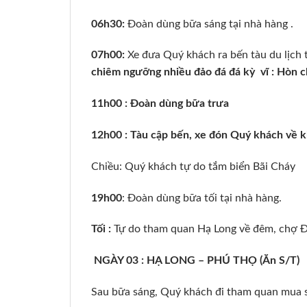
06h30:
Đoàn dùng bữa sáng tại nhà hàng .
07h00:
Xe đưa Quý khách ra bến tàu du lịc
chiêm ngưỡng nhiều đảo đá đá kỳ vĩ : Hòn c
11h00 : Đoàn dùng bữa trưa
12h00 : Tàu cập bến, xe đón Quý khách về k
Chiều: Quý khách tự do tắm biển Bãi Cháy
1
9
h
0
0
: Đoàn dùng bữa tối tại nhà hàng.
Tối :
Tự do tham quan Hạ Long về đêm, chợ Đ
NGÀY 03 : HẠ LONG – PHÚ THỌ (Ăn S/T)
Sau bữa sáng, Quý khách đi tham quan mua s