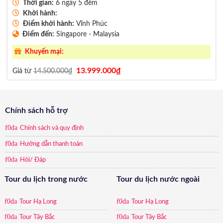
Thời gian:
6 ngày 5 đêm
Khởi hành:
Điểm khởi hành:
Vĩnh Phúc
Điểm đến:
Singapore - Malaysia
Khuyến mại:
Giá
Giá
13.999.000
₫
Giá từ
14.500.000
₫
gốc
hiện
là:
tại
14.500.000₫.
là:
13.999.000₫.
Chính sách hỗ trợ
Chính sách và quy định
Hướng dẫn thanh toán
Hỏi/ Đáp
Tour du lịch trong nước
Tour du lịch nước ngoài
Tour Hạ Long
Tour Hạ Long
Tour Tây Bắc
Tour Tây Bắc