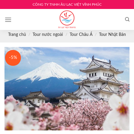
Skip
CÔNG TY TNHH ÂU LẠC VIỆT VĨNH PHÚC
to
content
Trang chủ
/
Tour nước ngoài
/
Tour Châu Á
/
Tour Nhật Bản
-5%