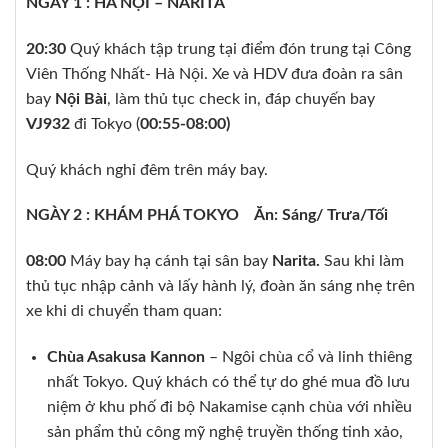
NGÀY 1 : HÀ NỘI – NARITA
20:30
Quý khách tập trung tại điểm đón trung tại Công
Viên Thống Nhất- Hà Nội. Xe và HDV đưa đoàn ra sân
bay
Nội Bài
, làm thủ tục check in, đáp chuyến bay
VJ932
đi Tokyo (
00:55-08:00)
Quý khách nghỉ đêm trên máy bay.
NGÀY 2 : KHÁM PHÁ TOKYO Ăn: Sáng/ Trưa/Tối
08:00
Máy bay hạ cánh tại sân bay
Narita.
Sau khi làm
thủ tục nhập cảnh và lấy hành lý, đoàn ăn sáng nhẹ trên
xe khi di chuyển tham quan:
Chùa Asakusa Kannon
– Ngôi chùa cổ và linh thiêng
nhất Tokyo. Quý khách có thể tự do ghé mua đồ lưu
niệm ở khu phố đi bộ Nakamise cạnh chùa với nhiều
sản phẩm thủ công mỹ nghệ truyền thống tinh xảo,