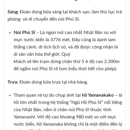
Sáng:
Đoàn dùng bữa sáng tại khách sạn, làm thủ tục trả
phòng và di chuyển đến núi Phú Sĩ.
Núi Phú Sĩ
–
Là ngọn núi cao nhất Nhật Bản so với
mực nước biển là 3776 mét. Đây cũng là danh lam
thắng cảnh, di tích lịch sử, và đã được công nhận là
di sản văn hóa thế giới. Quý
khách sẽ lên trạm dừng chân thứ 5 ở độ cao 2.300m
để ngắm núi Phú Sĩ rõ hơn (nếu thời tiết cho phép).
Trưa:
Đoàn dùng bữa trưa tại nhà hàng.
Tham quan và tự do chụp ảnh tại
hồ Yamanakako
– là
hồ lớn nhất trong hệ thống “Ngũ Hồ Phú Sĩ” nổi tiếng
của Nhật Bản, nằm ở chân núi Phú Sĩ thuộc tỉnh
Yamanashi. Với độ cao khoảng 980 mét so với mực
nước biển, hồ Yamanaka không chỉ là một điểm đến lý