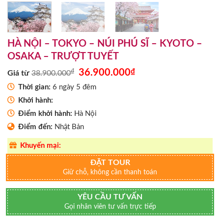
HÀ NỘI – TOKYO – NÚI PHÚ SĨ – KYOTO –
OSAKA – TRƯỢT TUYẾT
Giá
Giá
₫
36.900.000
₫
Giá từ
38.900.000
gốc
hiện
là:
tại
Thời gian:
6 ngày 5 đêm
38.900.000₫.
là:
Khởi hành:
36.900.000₫.
Điểm khởi hành:
Hà Nội
Điểm đến:
Nhật Bản
Khuyến mại:
ĐẶT TOUR
Giữ chỗ, không cần thanh toán
YÊU CẦU TƯ VẤN
Gọi nhân viên tư vấn trực tiếp