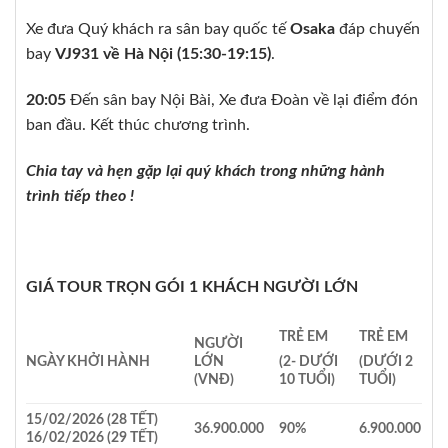
Xe đưa Quý khách ra sân bay quốc tế
Osaka
đáp chuyến
bay
VJ931 về Hà Nội (15:30-19:15)
.
20:05
Đến sân bay Nội Bài, Xe đưa Đoàn về lại điểm đón
ban đầu. Kết thúc chương trình.
Chia tay và hẹn gặp lại quý khách trong những hành
trình tiếp theo !
GIÁ TOUR TRỌN GÓI 1 KHÁCH NGƯỜI LỚN
TRẺ EM
TRẺ EM
NGƯỜI
NGÀY KHỞI HÀNH
LỚN
(2- DƯỚI
(DƯỚI 2
(VNĐ)
10 TUỔI)
TUỔI)
15/02/2026 (28 TẾT)
36.900.000
90%
6.900.000
16/02/2026 (29 TẾT)