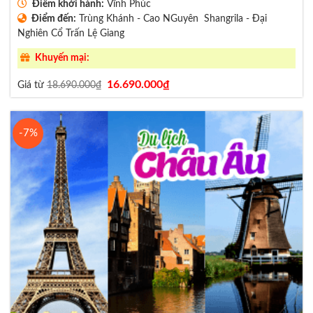
Điểm khởi hành:
Vĩnh Phúc
Điểm đến:
Trùng Khánh - Cao NGuyên Shangrila - Đại
Nghiên Cổ Trấn Lệ Giang
Khuyến mại:
Giá
Giá
16.690.000
₫
Giá từ
18.690.000
₫
gốc
hiện
là:
tại
18.690.000₫.
là:
16.690.000₫.
-7%