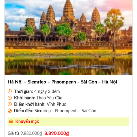
Hà Nội – Siemriep – Phnompenh – Sài Gòn – Hà Nội
Thời gian:
4 ngày 3 đêm
Khởi hành:
Theo Yêu Cầu
Điểm khởi hành:
Vĩnh Phúc
Điểm đến:
Siemriep - Phnompenh - Sài Gòn
Khuyến mại:
Giá
Giá
8.890.000
₫
Giá từ
9.880.000
₫
gốc
hiện