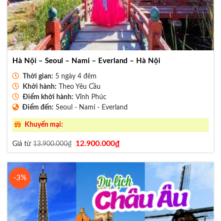
Hà Nội – Seoul – Nami – Everland – Hà Nội
Thời gian:
5 ngày 4 đêm
Khởi hành:
Theo Yêu Cầu
Điểm khởi hành:
Vĩnh Phúc
Điểm đến:
Seoul - Nami - Everland
Khuyến mại:
Giá
Giá
12.900.000
₫
Giá từ
13.900.000
₫
gốc
hiện
là:
tại
13.900.000₫.
là:
12.900.000₫.
-3%