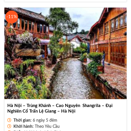
là:
tại
9.880.000₫.
là:
8.890.000₫.
-11%
Hà Nội – Trùng Khánh – Cao Nguyên Shangrila – Đại
Nghiên Cổ Trấn Lệ Giang – Hà Nội
Thời gian:
6 ngày 5 đêm
Khởi hành:
Theo Yêu Cầu