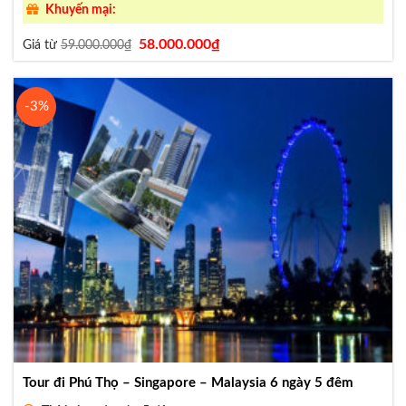
Khuyến mại:
Giá
Giá
58.000.000
₫
Giá từ
59.000.000
₫
gốc
hiện
là:
tại
59.000.000₫.
là:
58.000.000₫.
-3%
Tour đi Phú Thọ – Singapore – Malaysia 6 ngày 5 đêm