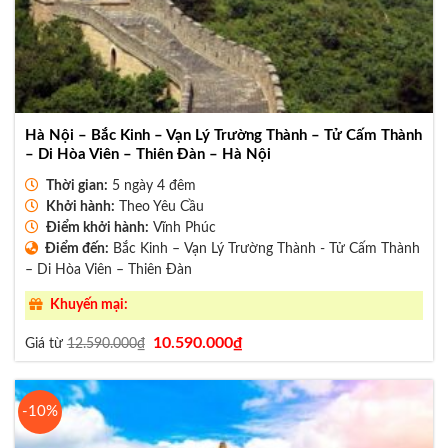
Hà Nội – Bắc Kinh – Vạn Lý Trường Thành – Tử Cấm Thành
– Di Hòa Viên – Thiên Đàn – Hà Nội
Thời gian:
5 ngày 4 đêm
Khởi hành:
Theo Yêu Cầu
Điểm khởi hành:
Vĩnh Phúc
Điểm đến:
Bắc Kinh – Vạn Lý Trường Thành - Tử Cấm Thành
– Di Hòa Viên – Thiên Đàn
Khuyến mại:
Giá
Giá
10.590.000
₫
Giá từ
12.590.000
₫
gốc
hiện
là:
tại
12.590.000₫.
là:
10.590.000₫.
-10%