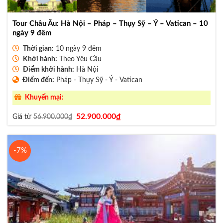
Tour Châu Âu: Hà Nội – Pháp – Thụy Sỹ – Ý – Vatican – 10
ngày 9 đêm
Thời gian:
10 ngày 9 đêm
Khởi hành:
Theo Yêu Cầu
Điểm khởi hành:
Hà Nội
Điểm đến:
Pháp - Thụy Sỹ - Ý - Vatican
Khuyến mại:
Giá
Giá
52.900.000
₫
Giá từ
56.900.000
₫
gốc
hiện
là:
tại
56.900.000₫.
là:
52.900.000₫.
-7%