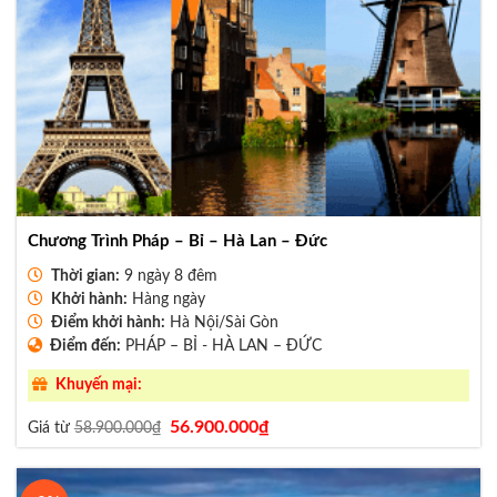
Chương Trình Pháp – Bỉ – Hà Lan – Đức
Thời gian:
9 ngày 8 đêm
Khởi hành:
Hàng ngày
Điểm khởi hành:
Hà Nội/Sài Gòn
Điểm đến:
PHÁP – BỈ - HÀ LAN – ĐỨC
Khuyến mại:
Giá
Giá
56.900.000
₫
Giá từ
58.900.000
₫
gốc
hiện
là:
tại
58.900.000₫.
là:
56.900.000₫.