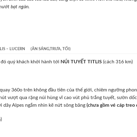
mướt bạt ngàn.
LIS – LUCERN (ĂN SÁNG,TRƯA, TỐI)
 đó quý khách khởi hành tới
NÚI TUYẾT TITLIS
(cách 316 km)
 quay 360o trên không đầu tiên của thế giới, chiêm ngưỡng pho
phút vượt qua rặng núi hùng vĩ cao vút phủ trắng tuyết, sườn d
ới dãy Alpes ngắm nhìn kẽ nứt sông băng
(chưa gồm vé cáp treo đỉ
)