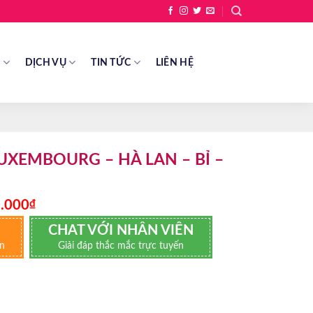
Ề
DỊCH VỤ
TIN TỨC
LIÊN HỆ
LUXEMBOURG – HÀ LAN – BỈ –
Giá
.000
₫
hiện
tại
CHAT VỚI NHÂN VIÊN
00₫.
là:
án
Giải đáp thắc mắc trực tuyến
74.900.000₫.