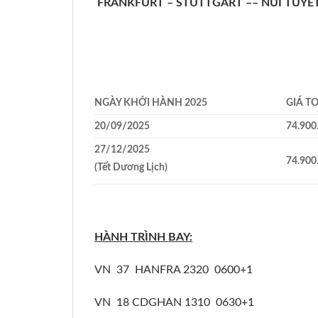
FRANKFURT – STUTTGART –– NÚI TUYẾT
NGÀY KHỞI HÀNH 2025
GIÁ T
20/09/2025
74.900
27/12/2025
74.900
(Tết Dương Lịch)
HÀNH TRÌNH BAY:
VN 37 HANFRA 2320 0600+1
VN 18 CDGHAN 1310 0630+1