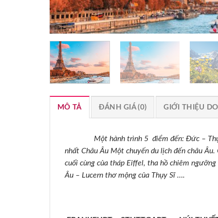
MÔ TẢ
ĐÁNH GIÁ (0)
GIỚI THIỆU D
Một hành trình 5 điểm đến: Đức – Thụy Sĩ –
nhất Châu Âu Một chuyến du lịch đến châu Âu. 
cuối cùng của tháp Eiffel, tha hồ chiêm ngưỡng 
Âu – Lucern thơ mộng của Thụy Sĩ ….