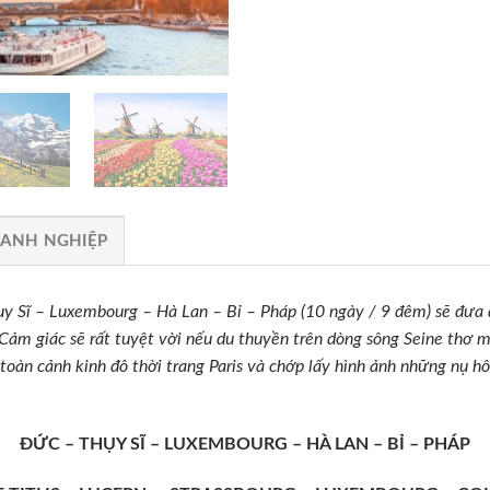
OANH NGHIỆP
 Luxembourg – Hà Lan – Bỉ – Pháp (10 ngày / 9 đêm) sẽ đưa du
Cảm giác sẽ rất tuyệt vời nếu du thuyền trên dòng sông Seine thơ 
toàn cảnh kinh đô thời trang Paris và chớp lấy hình ảnh những nụ hô
ĐỨC – THỤY SĨ – LUXEMBOURG – HÀ LAN – BỈ – PHÁP