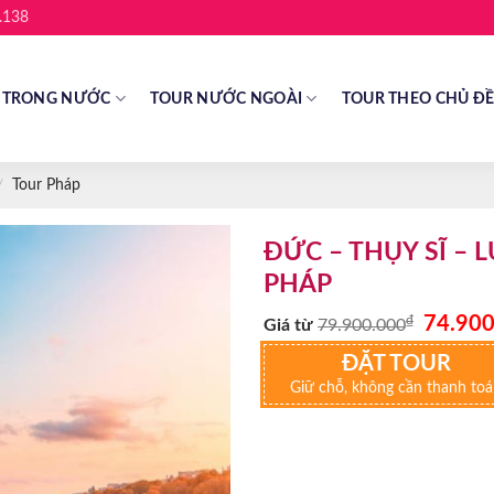
.138
 TRONG NƯỚC
TOUR NƯỚC NGOÀI
TOUR THEO CHỦ Đ
/
Tour Pháp
ĐỨC – THỤY SĨ – 
PHÁP
Giá
₫
74.900
Giá từ
79.900.000
gốc
là:
ĐẶT TOUR
79.900.0
Giữ chỗ, không cần thanh to