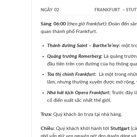
NGÀY 02
FRANKFURT – STUT
Sáng
:
06:00
(theo giờ Frankfurt)
:
Đoàn đến sân
quan thành phố Frankfurt.
Thánh đường Saint – Barthe’le’my
:
một tro
Quảng trường Romerberg:
Là quảng trường
đầu tiên trên con đường của họ thông qua
Tòa thị chính Frankfurt:
Là một trong những
lăm, nhưng thường xuyên được mở rộng, v
Nhà hát kịch Opera Frankfurt
:
Trước đây l
cổ điển xuất sắc nhất thế giới.
Trưa:
Quý khách ăn trưa tại nhà hàng.
Chiều
: Quý khách khởi hành tới
Stuttgart
(c
phố vẫn giữ vẹn nguyên nét đẹp duyên dáng và y