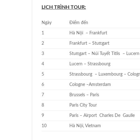
LỊCH TRÌNH TOUR:
Ngày
Điểm đến
1
Hà Nội – Frankfurt
2
Frankfurt – Stuttgart
3
Stuttgart – Núi Tuyết Titlis – Lucern
4
Lucern – Strassbourg
5
Strassbourg – Luxembourg – Colog
6
Cologne –Amsterdam
7
Brussels – Paris
8
Paris City Tour
9
Paris – Airport Charles De Gaulle
10
Hà Nội, Vietnam