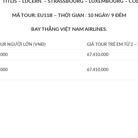
 TITLIS – LUCERN – STRASSBOURG – LUXEMBOURG – CO
MÃ TOUR: EU11B – THỜI GIAN : 10 NGÀY/ 9 ĐÊM
BAY THẲNG VIỆT NAM AIRLINES.
OUR NGƯỜI LỚN (VNĐ)
GIÁ TOUR TRẺ EM TỪ 2 –
.000
67.410.000
.000
67.410.000