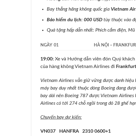
Bay thẳng hãng không quốc gia
Vietnam Air
Bảo hiểm du lịch
:
000 USD
tùy thuộc vào đ
Quà tặng hấp dẫn nhất: Phích cắm điện, Mũ 
NGÀY 01
HÀ NỘI – FRANKFUR
19:00:
Xe và Hướng dẫn viên đón Quý khách t
của hàng không Vietnam Airlines đi
Frankfur
Vietnam Airlines vẫn giữ vững được danh hiệu 
máy bay duy nhất thuộc dòng Boeing đang được V
bay dài nên Boeing 787 được Vietnam Airlines k
Airlines có tới 274 chỗ ngồi trong đó 28 ghế h
Chuyến bay dự kiến:
VN037 HANFRA 2310 0600+1