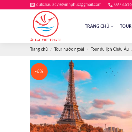
Skip
dulichaulacvietvinhphuc@gmail.com
0978.616
to
content
TRANG CHỦ
TOUR
Trang chủ
/
Tour nước ngoài
/
Tour du lịch Châu Âu
-6%