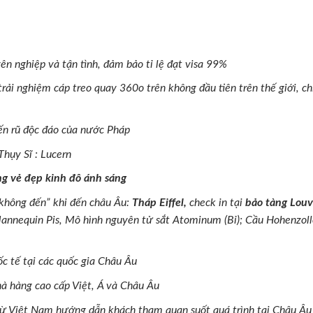
ên nghiệp và tận tình, đảm bảo tỉ lệ đạt visa 99%
trải nghiệm cáp treo quay 360o trên không đầu tiên trên thế giới,
ến rũ độc đáo của nước Pháp
hụy Sĩ : Lucern
g vẻ đẹp kinh đô ánh sáng
không đến” khi đến châu Âu:
Tháp Eiffel,
check in tại
bảo tàng Louv
nnequin Pis, Mô hình nguyên tử sắt Atominum (Bỉ); Cầu Hohenzoll
c tế tại các quốc gia Châu Âu
hà hàng cao cấp Việt, Á và Châu Âu
từ Việt Nam hướng dẫn khách tham quan suốt quá trình tại Châu Âu