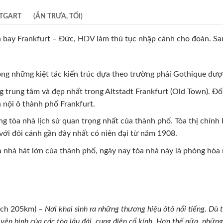
TGART (ĂN TRƯA, TỐI)
 bay Frankfurt – Đức, HDV làm thủ tục nhập cảnh cho đoàn. Sa
ng những kiệt tác kiến trúc dựa theo trường phái Gothique đượ
 trung tâm và đẹp nhất trong Altstadt Frankfurt (Old Town). Đố
 nội ô thành phố Frankfurt.
 tòa nhà lịch sử quan trọng nhất của thành phố. Tòa thị chính
ới đôi cánh gần đây nhất có niên đại từ năm 1908.
à nhà hát lớn của thành phố, ngày nay tòa nhà này là phòng hòa
ách 205km)
– Nơi khai sinh ra những thương hiệu ôtô nổi tiếng. Dù 
ên bình của các tòa lâu đài, cung điện cổ kính. Hơn thế nữa, nhữn